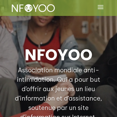
Lecteur
a
vidéo
NFOYOO
Association mondiale anti-
intimidation. Qui a pour but
d’offrir aux jeunes un lieu
d’information et d’assistance,
soutenue par un site