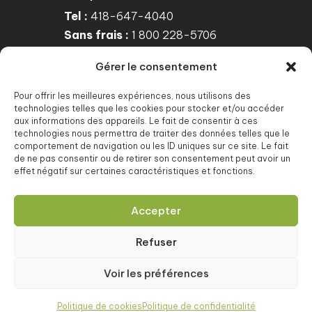
Tel :
418-647-4040
Sans frais :
1 800 228-5706
Gérer le consentement
Courriel

info@nfoyoo.org
Pour offrir les meilleures expériences, nous utilisons des
technologies telles que les cookies pour stocker et/ou accéder
aux informations des appareils. Le fait de consentir à ces
Suivez-nous
technologies nous permettra de traiter des données telles que le

comportement de navigation ou les ID uniques sur ce site. Le fait
de ne pas consentir ou de retirer son consentement peut avoir un
Notre page Facebook
effet négatif sur certaines caractéristiques et fonctions.
NFOYOO

Accepter
585, boulevard Charest Est,
Bureau 900, Québec
Refuser
QC G1K 3J2
Voir les préférences
Politique de cookies
Politique de confidentialité