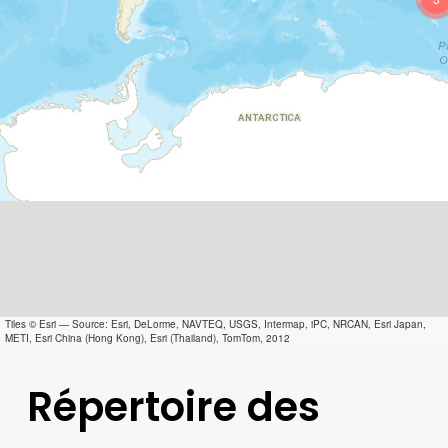
Tiles © Esri — Source: Esri, DeLorme, NAVTEQ, USGS, Intermap, iPC, NRCAN, Esri Japan,
METI, Esri China (Hong Kong), Esri (Thailand), TomTom, 2012
Répertoire des