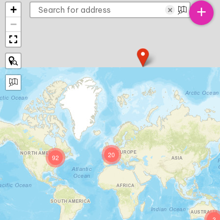
+
+
×
−
20
92
3